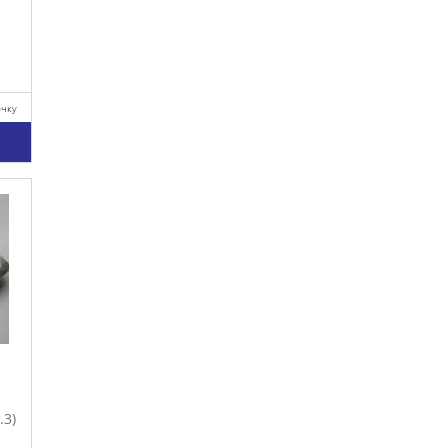
очку
у
.3)