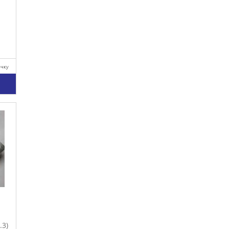
очку
у
.3)