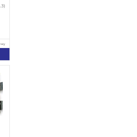
.3)
очку
у